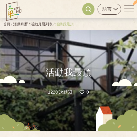
首頁
/
活動月曆
/
活動月曆列表
/
活動我最頂
活動我最頂
1220 次點閱
0