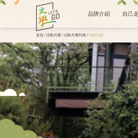
品牌介紹
自己
首頁
/
活動月曆
/
活動月曆列表
/
哇酷哇酷