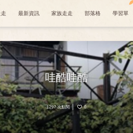
走走
最新資訊
家族走走
部落格
學習單
哇酷哇酷
1297 次點閱
0