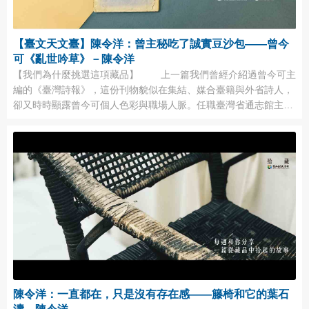
【臺文天文臺】陳令洋：曾主秘吃了誠實豆沙包——曾今
可《亂世吟草》－陳令洋
【我們為什麼挑選這項藏品】 上一篇我們曾經介紹過曾今可主
編的《臺灣詩報》，這份刊物貌似在集結、媒合臺籍與外省詩人，
卻又時時顯露曾今可個人色彩與職場人脈。任職臺灣省通志館主任
秘書的他，是文壇的百變怪，早年在上海開書店、寫白話小說、推
廣白話詞；來到臺灣之後又變成傳統詩人，辦起傳統詩刊；他是臺
灣省通志館中少數的外省籍職員，也曾經幫鈕先銘、柯遠芬等軍方
人物辦過刊物，故而在許多戰後傳統詩壇文獻中留 ...
陳令洋：一直都在，只是沒有存在感——籐椅和它的葉石