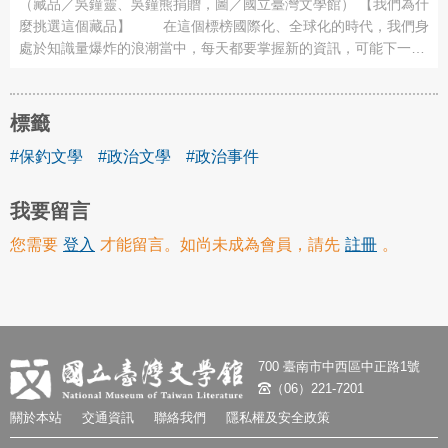
（藏品／吳鐘靈、吳鐘熊捐贈，圖／國立臺灣文學館） 【我們為什
麼挑選這個藏品】 在這個標榜國際化、全球化的時代，我們身
處於知識量爆炸的浪潮當中，每天都要掌握新的資訊，可能下一秒
就有一波席捲全世界的跟風出現。世界的變動，如今看來稀鬆平
常，不足為奇。 但是，伴隨著殖民統治而來的「現代化」，對
於日本時代的臺灣人來說，是一種彷彿踏入另一個次元的日常體
標籤
驗，無論是物質生活的提升 ...
#保釣文學
#政治文學
#政治事件
我要留言
您需要
登入
才能留言。如尚未成為會員，請先
註冊
。
700 臺南市中西區中正路1號
（06）221-7201
關於本站
交通資訊
聯絡我們
隱私權及安全政策