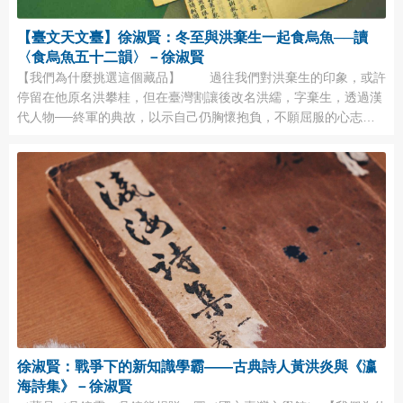
【臺文天文臺】徐淑賢：冬至與洪棄生一起食烏魚──讀
〈食烏魚五十二韻〉－徐淑賢
【我們為什麼挑選這個藏品】 過往我們對洪棄生的印象，或許
停留在他原名洪攀桂，但在臺灣割讓後改名洪繻，字棄生，透過漢
代人物──終軍的典故，以示自己仍胸懷抱負，不願屈服的心志。
又或者知道他在日人嚴格取締辮髮、纏足之舊習時，堅拒斷髮，為
此躲藏、逃匿超過20年，更寫下諸如：〈厲行斷髮散足事感詠〉、
〈再為厲行斷髮詠〉、〈逃剪髮感詠〉等作品，表示自己從中感受
到的屈辱、痛苦，並視斷髮如蠻夷象徵的心情； ...
徐淑賢：戰爭下的新知識學霸——古典詩人黃洪炎與《瀛
海詩集》－徐淑賢