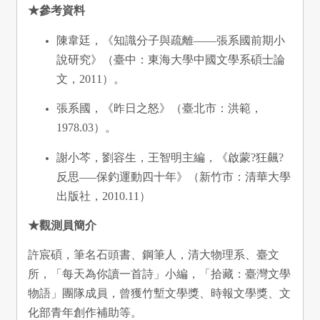
★參考資料
陳韋廷，《知識分子與疏離——張系國前期小
說研究》（臺中：東海大學中國文學系碩士論
文，2011）。
張系國，《昨日之怒》（臺北市：洪範，
1978.03）。
謝小芩，劉容生，王智明主編，《啟蒙?狂飆?
反思—–保釣運動四十年》（新竹市：清華大學
出版社，2010.11）
★觀測員簡介
許宸碩，筆名石頭書、鋼筆人，清大物理系、臺文
所，「每天為你讀一首詩」小編，「拾藏：臺灣文學
物語」團隊成員，曾獲竹塹文學獎、時報文學獎、文
化部青年創作補助等。