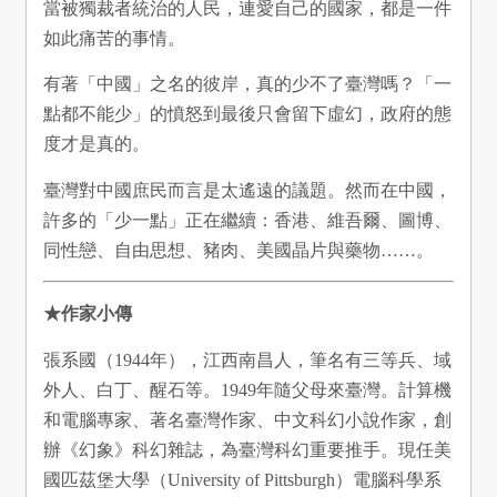
當被獨裁者統治的人民，連愛自己的國家，都是一件
如此痛苦的事情。
有著「中國」之名的彼岸，真的少不了臺灣嗎？「一
點都不能少」的憤怒到最後只會留下虛幻，政府的態
度才是真的。
臺灣對中國庶民而言是太遙遠的議題。然而在中國，
許多的「少一點」正在繼續：香港、維吾爾、圖博、
同性戀、自由思想、豬肉、美國晶片與藥物……。
★作家小傳
張系國（1944年），江西南昌人，筆名有三等兵、域
外人、白丁、醒石等。1949年隨父母來臺灣。計算機
和電腦專家、著名臺灣作家、中文科幻小說作家，創
辦《幻象》科幻雜誌，為臺灣科幻重要推手。現任美
國匹茲堡大學（University of Pittsburgh）電腦科學系