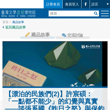
註冊會員
會員登入
首頁
/
藏品故事
返回藏品故事
藏品故事
交流討論
【漂泊的民族們(2)】許宸碩：
「一點都不能少」的幻覺與真實
——談張系國《昨日之怒》與保釣