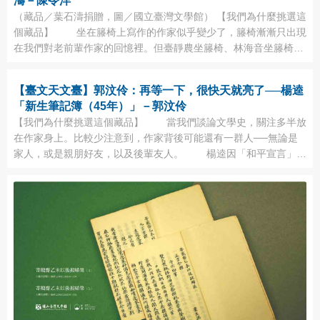
濤－陳令洋
（藏品／葉石濤捐贈，圖／國立臺灣文學館） 【我們為什麼挑選這
個藏品】 坐在籐椅上寫作的作家似乎變少了，籐椅漸漸只出現
在我們對老前輩作家的回憶裡。但臺靜農坐籐椅、林海音坐籐椅、
鍾理和坐籐椅，都比不上葉石濤坐籐椅來得令人印象深刻。因為他
的籐椅老舊、脫線、看起來不值錢(但彷彿很實用耐用)，簡直和他
【臺文天文臺】郭汶伶：再等一下，很快天就亮了──楊逵
重出文壇後的形象互為因果。於是它也成為後人回憶葉石濤的時
「新生筆記簿（45年）」－郭汶伶
候，不能忘記的一部份。 ...
【我們為什麼挑選這個藏品】 當我們談論文學史，關注多半放
在作家身上。比較少注意到，作家背後可能還有一群人──無論是
家人，或是親朋好友，以及後輩友人。 楊逵因「和平宣言」一
案，在家中被捕，押送臺北受審，最後送至「新生訓導處」服刑。
服刑期間，想起女兒目睹自己被捕過程，觸景生情，寫下〈我的小
先生〉，並刊載在新生訓導處出刊的《新生活壁報》。 在往後
的日子裡，除了信件，《新生活 ...