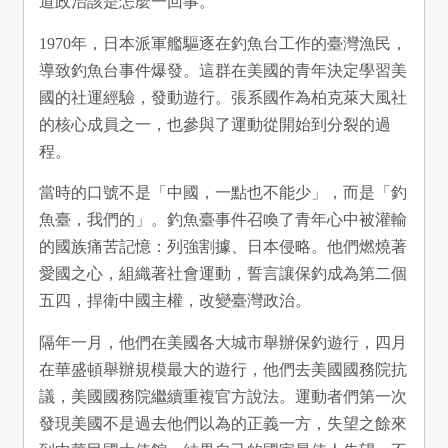
道政治該是怎麼一回事。
1970年，日本派軍艦驅逐在釣魚台工作的臺灣漁民，
導致釣魚台事件爆發。這群在美國的青年決定學習美
國的社運經驗，發動遊行。張系國作為柏克萊大風社
的核心成員之一，也參與了運動從開始到分裂的過
程。
當時的口號不是「中國，一點也不能少」，而是「釣
魚臺，我們的」。釣魚臺事件召喚了青年心中被灌輸
的國族痛苦記憶：列強割據、日本侵略。他們燃燒著
愛國之心，組織著社會運動，誓言讓保釣成為第二個
五四，捍衛中國主權，改變臺灣政治。
隔年一月，他們在美國各大城市舉辦保釣遊行，四月
在華盛頓舉辦規模最大的遊行，他們去美國國務院抗
議，美國國務院繼續重複官方說法。運動者們第一次
發現美國不是過去他們以為的正義一方，失望之餘來