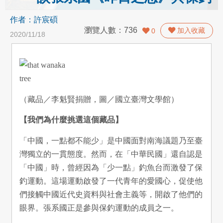
作者：
許宸碩
瀏覽人數：
736
加入收藏
0
2020/11/18
（藏品／李魁賢捐贈，圖／國立臺灣文學館）
【我們為什麼挑選這個藏品】
「中國，一點都不能少」是中國面對南海議題乃至臺
灣獨立的一貫態度。然而，在「中華民國」還自認是
「中國」時，曾經因為「少一點」釣魚台而激發了保
釣運動。這場運動啟發了一代青年的愛國心，促使他
們接觸中國近代史資料與社會主義等，開啟了他們的
眼界。張系國正是參與保釣運動的成員之一。