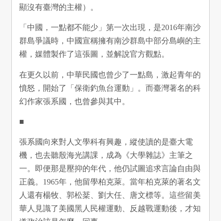
顯沒有臺灣的主權）。
「中國，一點都不能少」第一次出現，是2016年南沙
群島爭議時，中國宣稱擁有南沙群島中部分島嶼的主
權，媒體製作了這張圖，並解說官方觀點。
在更久以前，中華民國也曾少了一點島，激起青年的
憤怒，開始了「保衛釣魚台運動」。而臺灣著名的科
幻作家張系國，也曾參與其中。
■
張系國向來對人文學科有興趣，縱使讀的是臺大電
機，也去聽殷海光講課，成為《大學雜誌》主筆之
一。即便那是壓抑的年代，他仍試圖追求言論自由與
正義。1965年，他留學柏克萊。當年柏克萊的著名文
人還有楊牧、郭松棻、劉大任、唐文標等。這些留美
華人見識了美國黑人民權運動、反越戰運動後，才知