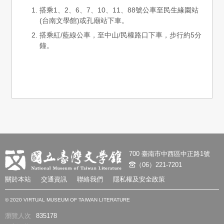
搭乘1、2、6、7、10、11、88號公車至民生緣園站
(台南文學館)或孔廟站下車。
搭乘紅/藍線公車，至中山/民權路口下車，步行約5分
鐘。
700 臺南市中西區中正路1號
（06）221-7201
關於本站
交通資訊
聯絡我們
隱私權及安全政策
© 2020 VIRTUAL MUSEUM OF TAIWAN LITERATURE
瀏覽人次
835178