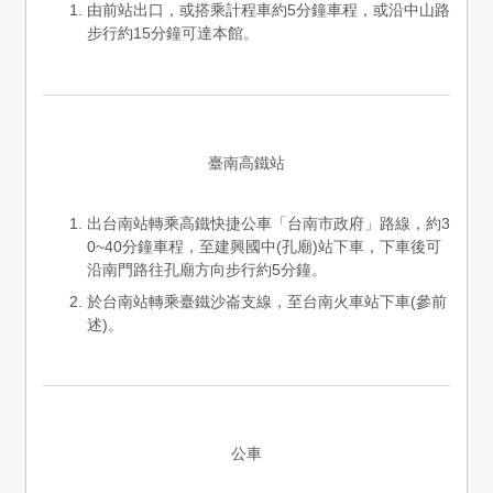
由前站出口，或搭乘計程車約5分鐘車程，或沿中山路
步行約15分鐘可達本館。
臺南高鐵站
出台南站轉乘高鐵快捷公車「台南市政府」路線，約3
0~40分鐘車程，至建興國中(孔廟)站下車，下車後可
沿南門路往孔廟方向步行約5分鐘。
於台南站轉乘臺鐵沙崙支線，至台南火車站下車(參前
述)。
公車