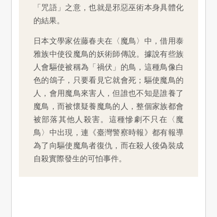
「咒語」之意，也就是邪惡巫術本身具體化
的結果。
日本文學家佐藤春夫在〈魔鳥〉中，借用泰
雅族中使役魔鳥的妖術師傳說。據說有些族
人會驅使被稱為「禍伏」的鳥，這種鳥像白
色的鴿子，只要看見它就會死；驅使魔鳥的
人，會用魔鳥來害人，但誰也不知是誰養了
魔鳥，而被懷疑養魔鳥的人，整個家族都會
被部落其他人殺害。這種慘劇不只在〈魔
鳥〉中出現，連《臺灣警察時報》都有報導
為了向驅使魔鳥者復仇，而在殺人後偽裝成
自殺實際發生的可怕事件。