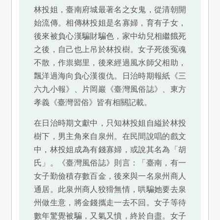
林投姐，臺南府城最著名之女鬼，從清朝開
始流傳。相傳林投姐是名寡婦，育有子女，
後來被負心漢騙財騙色，家中幼兒相繼餓死
之後，自己也上吊於林投樹。女子死後冤魂
不散，作祟鄉里，後來經過風水師父相助，
飄洋過海向負心漢復仇。日治時期報紙《三
六九小報》、片岡巖《臺灣風俗誌》、東方
孝義《臺灣習俗》皆有相關記載。
在日治時期文獻中，只知林投姐自縊於林投
樹下，男主角來自泉州。在民間說唱的戲文
中，林投姐成為有錢寡婦，或說其名為「胡
氏」。《臺灣風俗誌》則言：「臺南，有一
女子勤儉積存數百金，後來與一名泉州商人
通居。此泉州商人狡猾無情，哄騙她要去泉
州做生意，將金錢攜走一去不回。女子等待
數年驚覺被騙，又氣又憤，終於自盡。女子