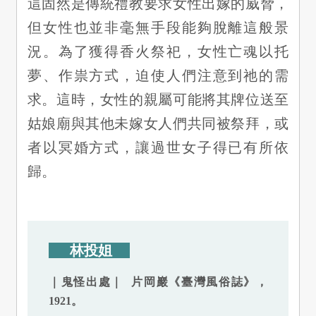
這固然是傳統禮教要求女性出嫁的威脅，
但女性也並非毫無手段能夠脫離這般景
況。為了獲得香火祭祀，女性亡魂以托
夢、作祟方式，迫使人們注意到祂的需
求。這時，女性的親屬可能將其牌位送至
姑娘廟與其他未嫁女人們共同被祭拜，或
者以冥婚方式，讓過世女子得已有所依
歸。
林投姐
｜鬼怪出處｜ 片岡巖《臺灣風俗誌》，
1921。