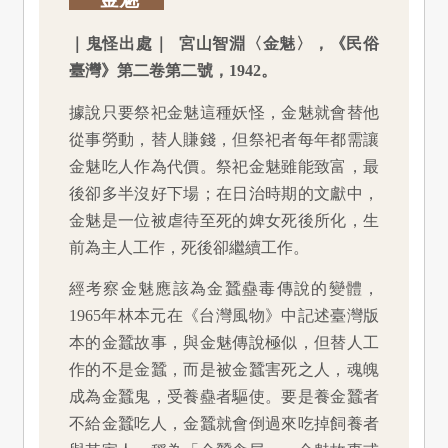
｜鬼怪出處｜ 宮山智淵〈金魅〉，《民俗
臺灣》第二卷第二號，1942。
據說只要祭祀金魅這種妖怪，金魅就會替他
從事勞動，替人賺錢，但祭祀者每年都需讓
金魅吃人作為代價。祭祀金魅雖能致富，最
後卻多半沒好下場；在日治時期的文獻中，
金魅是一位被虐待至死的婢女死後所化，生
前為主人工作，死後卻繼續工作。
經考察金魅應該為金蠶蠱毒傳說的變體，
1965年林本元在《台灣風物》中記述臺灣版
本的金蠶故事，與金魅傳說極似，但替人工
作的不是金蠶，而是被金蠶害死之人，魂魄
成為金蠶鬼，受養蠱者驅使。要是養金蠶者
不給金蠶吃人，金蠶就會倒過來吃掉飼養者