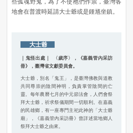
些孤魂野鬼，為了不使祂們作祟，臺灣各
地會在普渡時延請大士爺或是鍾馗坐鎮。
大士爺
｜鬼怪出處｜ 〈歲序〉，《嘉義管內采訪
冊》，臺灣省文獻委員會。
大士爺，別名「鬼王」，是臺灣佛教與道教
共同尊崇的陰間神明，負責掌管陰間的亡
靈。每年農曆七月的中元節法會，人們會祭
拜大士爺，祈求祭儀期間一切順利。在嘉義
的民雄鄉，有一座專門主祀此神的「大士爺
廟」，《嘉義管內采訪冊》曾詳述當地鄉人
祭拜大士爺之由來。