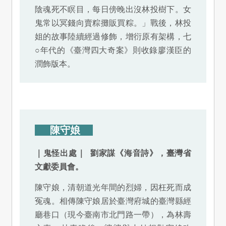
陰魂死不瞑目，每日傍晚出沒林投樹下。女
鬼常以冥錢向賣粽攤販買粽。」戰後，林投
姐的故事陸續經過修飾，增衍原有架構，七
○年代的《臺灣四大奇案》則收錄廖漢臣的
潤飾版本。
陳守娘
｜鬼怪出處｜ 劉家謀《海音詩》，臺灣省
文獻委員會。
陳守娘，清朝道光年間的烈婦，因枉死而成
冤魂。相傳陳守娘居於臺灣府城的臺灣縣經
廳巷口（現今臺南市北門路一帶），為林壽