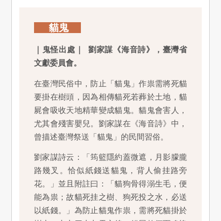
貓鬼
｜鬼怪出處｜ 劉家謀《海音詩》，臺灣省
文獻委員會。
在臺灣民俗中，防止「貓鬼」作祟需將死貓
要掛在樹頭，因為相傳貓死若葬於土地，貓
屍會吸收天地精華變成貓鬼。貓鬼會害人，
尤其會殘害嬰兒。劉家謀在《海音詩》中，
曾描述臺灣祭送「貓鬼」的民間習俗。
劉家謀詩云：「筠籃隱約蓋微遮，月影朦朧
路幾叉。恰似紙錢送貓鬼，背人偷挂路旁
花。」並且附註曰：「貓狗骨得溺生毛，便
能為祟；故貓死挂之樹、狗死投之水，必送
以紙錢。」為防止貓鬼作祟，需將死貓掛於