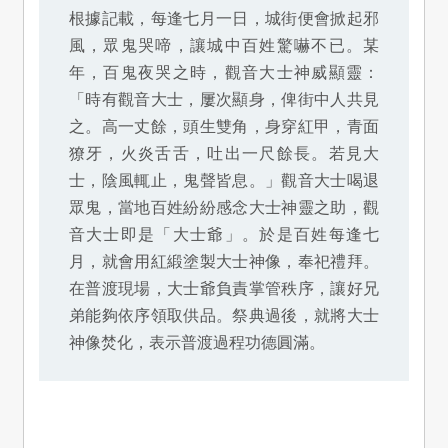
根據記載，每逢七月一日，城街便會掀起邪
風，眾鬼哭啼，讓城中百姓驚嚇不已。某
年，百鬼夜哭之時，觀音大士神威顯靈：
「時有觀音大士，屢次顯身，俾街中人共見
之。高一丈餘，頭生雙角，身穿紅甲，青面
獠牙，火炎舌舌，吐出一尺餘長。若見大
士，陰風輒止，鬼聲皆息。」觀音大士喝退
眾鬼，當地百姓紛紛感念大士神靈之助，觀
音大士即是「大士爺」。於是百姓每逢七
月，就會用紅緞塗製大士神像，奉祀禮拜。
在普渡現場，大士爺負責掌管秩序，讓好兄
弟能夠依序領取供品。祭典過後，就將大士
神像焚化，表示普渡過程功德圓滿。