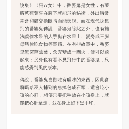
說集》〈飛??女〉中，番婆鬼是女性，有著
將芭蕉葉夾在腋下就能飛的秘術，外出時常
常會和貓交換眼睛而能夜視。而在現代採集
到的番婆鬼傳說，番婆鬼除此之外，也有施
法讓偷水果的人手黏在水果上、變身成三腳
母豬偷吃食物等事蹟。在有些故事中，番婆
鬼無需芭蕉葉，念咒變成一團火，便可以飛
起來；另外也有看不見飛行中的番婆鬼，只
能感覺到風的版本。
傳說，番婆鬼喜歡吃有腥味的東西，因此會
將噶哈巫人捕到的魚掉包成石頭，還會吃小
孩的心肝，相傳只要把手放在小孩身上，就
能把心肝拿走，並在身上留下黑手印。