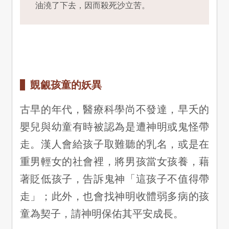
油澆了下去，因而殺死沙立苦。
覬覦孩童的妖異
古早的年代，醫療科學尚不發達，早夭的
嬰兒與幼童有時被認為是遭神明或鬼怪帶
走。漢人會給孩子取難聽的乳名，或是在
重男輕女的社會裡，將男孩當女孩養，藉
著貶低孩子，告訴鬼神「這孩子不值得帶
走」；此外，也會找神明收體弱多病的孩
童為契子，請神明保佑其平安成長。