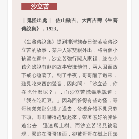
沙立苦
｜鬼怪出處｜ 佐山融吉、大西吉壽《生蕃
傳說集》，1923。
《生蕃傳說集》提到排灣族春日部落流傳沙
立苦的故事，某戶人家雙親外出，將兩個小
孩留在家中，沙立苦強行闖入家裡，並在小
孩旁邊說有趣的故事安撫他們，兩人因而放
下戒心睡著了。到了半夜，哥哥醒了過來，
聽見吃東西的聲音，因此問：「沙立苦，你
在吃什麼呢？」，而沙立苦慌張地說道：
「我在吃豇豆。」因為回答得有些奇怪，哥
哥朝弟弟那兒摸了過去，發現身體不見只剩
下頭。哥哥嚇得趕緊起來，帶著煮好的豬油
逃出去，迅速爬上樹。而沙立苦眼見被發
現，緊追在哥哥後面，卻被哥哥在樹上用熱