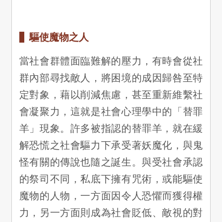
驅使魔物之人
當社會群體面臨難解的壓力，有時會從社
群內部尋找敵人，將困境的成因歸咎至特
定對象，藉以削減焦慮，甚至重新維繫社
會凝聚力，這就是社會心理學中的「替罪
羊」現象。許多被指認的替罪羊，就在緩
解恐慌之社會驅力下承受著妖魔化，與鬼
怪有關的傳說也隨之誕生。與受社會承認
的祭司不同，私底下擁有咒術，或能驅使
魔物的人物，一方面因令人恐懼而獲得權
力，另一方面則成為社會貶低、敵視的對