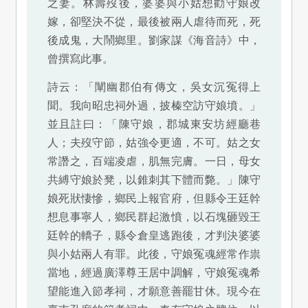
之妻。林壽歿後，婆婆與小姑想勸守娘改
嫁，卻堅決不從，最後被兩人虐待而死，死
後成鬼，大鬧鄉里。劉家謀《海音詩》中，
曾撰寫此事。
詩云：「闡幽郡伯有傳文，吳女沉冤得上
聞。我向昭忠祠外過，披榛空訪守娘墳。」
並且註曰：「陳守娘，郡城東安坊經廳巷
人；夫歿守節，姑強令更適，不可。姑之女
常譖之，百端凌虐，肌無完膚。一日，母女
共縛守娘於凳，以錐刺其下體而斃。」陳守
娘死狀悽慘，鄉民上報官府，但縣令王廷幹
想息事寧人，鄉民群起激憤，以石塊砸毀王
廷幹的轎子，縣令倉皇逃跑後，才判決婆婆
與小姑兩人有罪。此後，守娘冤魂經常作祟
當地，經過廣澤尊王居中調解，守娘冤魂希
望能進入節孝祠，才願意善罷甘休。現今在