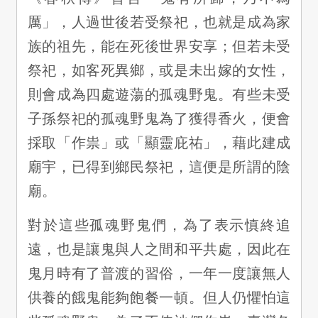
厲」，人過世後若受祭祀，也就是成為家
族的祖先，能在死後世界安享；但若未受
祭祀，如客死異鄉，或是未出嫁的女性，
則會成為四處遊蕩的孤魂野鬼。有些未受
子孫祭祀的孤魂野鬼為了獲得香火，便會
採取「作祟」或「顯靈庇祐」，藉此建成
廟宇，已得到鄉民祭祀，這便是所謂的陰
廟。
對於這些孤魂野鬼們，為了表示慎終追
遠，也是讓鬼與人之間和平共處，因此在
鬼月時有了普渡的習俗，一年一度讓無人
供養的餓鬼能夠飽餐一頓。但人仍懼怕這