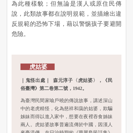
為此種樣貌；但無論是漢人或原住民傳
說，此類故事都在說明規範，並描繪出違
反規範的恐怖下場，藉以警惕孩子要避開
危險。
虎姑婆
｜鬼怪出處｜ 森元淳子〈虎姑婆〉，《民
俗臺灣》第二卷第二號，1942。
為臺灣民間家喻戶曉的傳說故事，講述深山
中的老虎精怪，化為慈祥和藹的姑婆，欺騙
姊妹而得以進入家中，想要在夜裡吞食姊妹
兩人。虎姑婆故事普遍流傳於中國，因漢人
來臺流傳，在日治時期的《華麗島民話集》