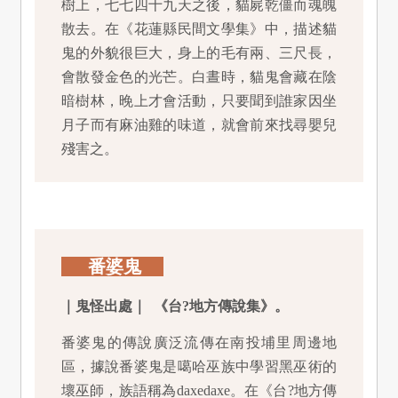
樹上，七七四十九天之後，貓屍乾僵而魂魄
散去。在《花蓮縣民間文學集》中，描述貓
鬼的外貌很巨大，身上的毛有兩、三尺長，
會散發金色的光芒。白晝時，貓鬼會藏在陰
暗樹林，晚上才會活動，只要聞到誰家因坐
月子而有麻油雞的味道，就會前來找尋嬰兒
殘害之。
番婆鬼
｜鬼怪出處｜ 《台?地方傳說集》。
番婆鬼的傳說廣泛流傳在南投埔里周邊地
區，據說番婆鬼是噶哈巫族中學習黑巫術的
壞巫師，族語稱為daxedaxe。在《台?地方傳