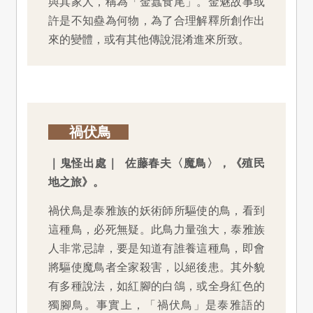
與其家人，稱為「金蠶食尾」。金魅故事或
許是不知蠱為何物，為了合理解釋所創作出
來的變體，或有其他傳說混淆進來所致。
禍伏鳥
｜鬼怪出處｜ 佐藤春夫〈魔鳥〉，《殖民
地之旅》。
禍伏鳥是泰雅族的妖術師所驅使的鳥，看到
這種鳥，必死無疑。此鳥力量強大，泰雅族
人非常忌諱，要是知道有誰養這種鳥，即會
將驅使魔鳥者全家殺害，以絕後患。其外貌
有多種說法，如紅腳的白鴿，或全身紅色的
獨腳鳥。事實上，「禍伏鳥」是泰雅語的