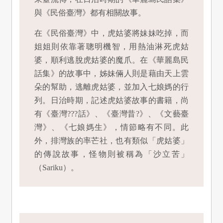
與《民俗臺灣》都有相關故事。
在《民俗臺灣》中，虎姑婆將妹妹吃掉，而
姐姐則依靠著聰明機智，用熱油淋死虎姑
婆，順利逃脫虎姑婆的魔爪。在《華麗島民
話集》的故事中，姊妹倆人則是藉由天上雲
朵的幫助，逃離虎姑婆，並加入七娘媽的行
列。日治時期，記述虎姑婆故事的書籍，尚
有《臺灣???話》、《臺灣昔?》、《文藝臺
灣》、《七娘媽生》，情節略有不同。此
外，排灣族的率芒社，也有類似「虎姑婆」
的傳說故事，怪物則被稱為「沙立苦」
（Sariku）。