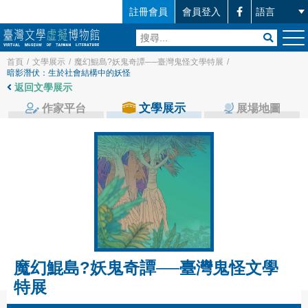
註冊會員
會員登入
首頁
/
文學展示
/
魔幻鯤島?妖鬼奇譚──臺灣鬼怪文學特展
/
暗影潛伏：生於社會結構中的妖怪
返回文學展示
文學展示
作家平台
展場地圖
魔幻鯤島?妖鬼奇譚──臺灣鬼怪文學
特展