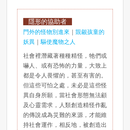
隱形的協助者
門外的怪物別進來
｜
覬覦孩童的
妖異
｜
驅使魔物之人
社會裡潛藏著種種精怪，牠們或
嚇人、或有恐怖的力量，大致上
都是令人畏懼的，甚至有害的。
但這些可怕之處，未必是這些怪
異自身所願，當社會形態無法顧
及心靈需求，人類創造精怪作亂
的傳說成為災難的來源，才能維
持社會運作，相反地，被創造出