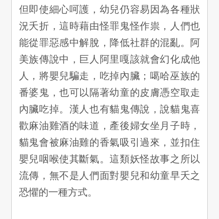
但即使細心呵護，幼兒仍容易因為各種狀
況夭折，這時藉由怪罪鬼怪作祟，人們也
能從罪惡感中解脫，降低社群的混亂。阿
美族傳說中，巨人阿里嘎該就會幻化成他
人，將嬰兒騙走，吃掉內臟；噶哈巫族的
番婆鬼，也可以隔著幼童的皮膚憑空取走
內臟吃掉。漢人也有貓鬼傳說，說貓鬼喜
歡麻油雞酒的味道，產後婦女坐月子時，
貓鬼會被麻油雞的香氣吸引過來，並扣住
嬰兒咽喉使其斷氣。這類妖怪故事之所以
流傳，無不是人們面對嬰兒和幼童早夭之
恐懼的一種方式。