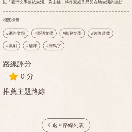
以「臺灣文學連結生活」為主軸，將作家或作品與在地生活的連結
相關標籤
#網路文學
#臺語文學
#酷兒文學
#數位遊戲
#戲劇
#翻譯
#羅馬字
路線評分
0 分
推薦主題路線
返回路線列表