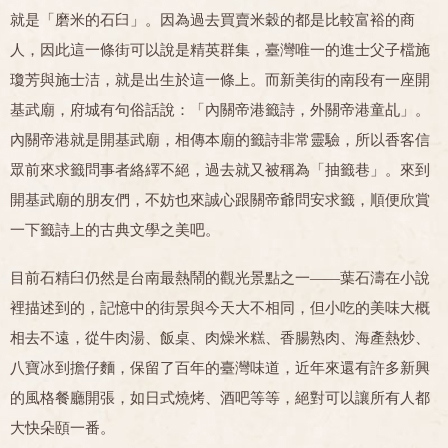
就是「磨米的石臼」。因為過去買賣米穀的都是比較富裕的商
人，因此這一條街可以說是精英群集，臺灣唯一的進士父子檔施
瓊芳與施士洁，就是出生於這一條上。而新美街的南段有一座開
基武廟，府城有句俗話說：「內關帝港籤詩，外關帝港童乩」。
內關帝港就是開基武廟，相傳本廟的籤詩非常靈驗，所以香客信
眾前來求籤問事者絡繹不絕，過去就又被稱為「抽籤巷」。來到
開基武廟的朋友們，不妨也來誠心跟關帝爺問安求籤，順便欣賞
一下籤詩上的古典文學之美吧。
目前石精臼仍然是台南最熱鬧的觀光景點之一——葉石濤在小說
裡描述到的，記憶中的街景與今天大不相同，但小吃的美味大概
相去不遠，從牛肉湯、飯桌、肉燥米糕、香腸熟肉、海產熱炒、
八寶冰到擔仔麵，保留了百年的臺灣味道，近年來還有許多新興
的風格餐廳開張，如日式燒烤、酒吧等等，絕對可以讓所有人都
大快朵頤一番。