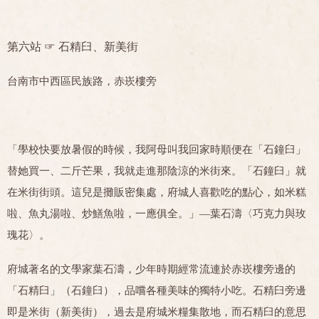
第六站 ☞
石精臼、新美街
台南市中西區民族路，赤崁樓旁
「學校快要放暑假的時候，我阿母叫我回家時順便在「石鐘臼」
替她買一、二斤芒果，我就走進那陰涼的米街來。「石鐘臼」就
在米街街頭。這兒是攤販密集處，府城人喜歡吃的點心，如米糕
啦、魚丸湯啦、炒鱔魚啦，一應俱全。」—葉石濤〈巧克力與玫
瑰花〉。
府城著名的文學家葉石濤，少年時期經常流連於赤崁樓旁邊的
「石精臼」（石鐘臼），品嚐各種美味的獨特小吃。石精臼旁邊
即是米街（新美街），過去是府城米糧集散地，而石精臼的意思