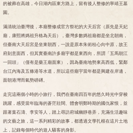
的被葬在高雄，今日湖內區東方路上，留有後人整修的寧靖王墓
園。
滿清統治臺灣後，本廟整修成官方祭祀的大天后宮（原先是天妃
廟，康熙將媽祖升格為天后），臺灣多數媽祖廟都是坐北朝南，
但臺南大天后宮是坐東朝西，一說是原本朱術桂心向中原，故王
府刻意面西，但其實臺南許多廟宇都是東西向，所謂「五馬朝江
一回頭」（僅有是藥王廟面東），因為臺南地勢東高西低，緊鄰
台江內海及五條港等水道，所以這些廟宇當年都是興建在岸邊，
面朝港灣而氣勢磅礡。
走完這兩個小時的小旅行，我們在臺南四百年的悠久時光中穿梭
跳躍，感受當年臨海的蒼茫壯闊、體會明鄭時期的國仇家恨，並
跟著葉石濤、李安等人，踏上尋訪府城幽靜巷弄，充滿生活趣味
的文藝之旅，這一系列精彩的故事，都透過文學扎根在這片土地
上，記錄每個時代的遊人騷客的身影。