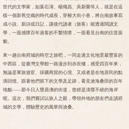
世代的文學家，如葉石濤、楊熾昌、吳新榮等人，就是在這
樣一個新舊交織的時代成長，穿梭大街小巷，將台南故事寫
成小說、新詩或日記，讓後代讀者（旅客）能透過閱讀文
學，一面感懷百年過客的不繫情懷，一面看見台南的往昔面
貌。
來一趟台南府城的時空之旅吧，一同走過文化地景最豐富的
中西區，從臺灣文學館一路漫步到赤崁樓，感受四百年來，
無論是軍旅遊宦、採礦商貿的心境、又或者是在地居民的點
滴回憶、跟著他們留下的文學及足跡，看見滄海桑田的百年
地貌——那今日人聲鼎沸的街道，曾經是濤聲不絕的海岸
呢。這次，我們嘗試以旅人之眼，帶領外地的朋友們走讀府
城的文學，體驗歷史的風華與滄桑。