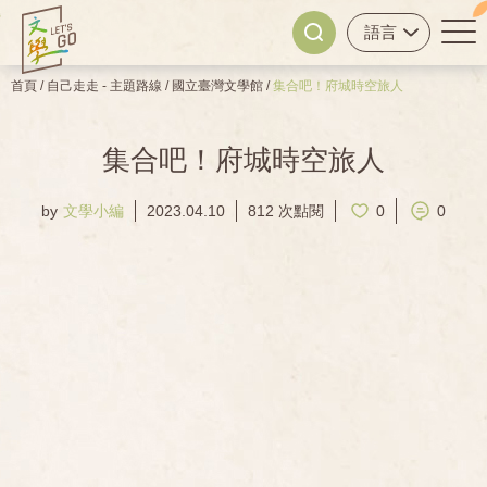
首頁
/
自己走走 - 主題路線
/
國立臺灣文學館
/
集合吧！府城時空旅人
集合吧！府城時空旅人
by
文學小編
2023.04.10
812 次點閱
0
0