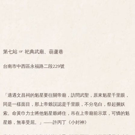
第七站 ☞
祀典武廟、葫蘆巷
台南市中西區永福路二段229號
「適遇文昌祠的魁星要往關帝廟，訪問武聖，原來魁星千里眼，
同是一樣面目，那上帝爺誤認是千里眼，不分皂白，祭起捆妖
索。命黃巾力士將他魁星爺縛住，吊在上帝廟前示眾，可憐的魁
星爺，無辜受屈。」——許丙丁《小封神》