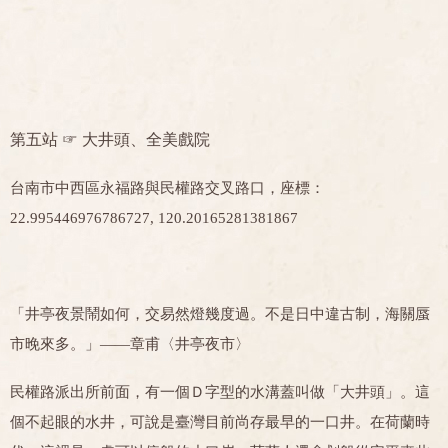
第五站 ☞
大井頭、全美戲院
台南市中西區永福路與民權路交叉路口，座標：
22.995446976786727, 120.20165281381867
「井亭夜景鬧如何，交易然燈幾度過。不是日中違古制，海關蜃
市晚來多。」——章甫〈井亭夜市〉
民權路派出所前面，有一個Ｄ字型的水溝蓋叫做「大井頭」。這
個不起眼的水井，可說是臺灣目前尚存最早的一口井。在荷蘭時