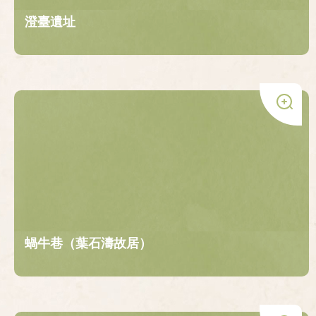
澄臺遺址
蝸牛巷（葉石濤故居）