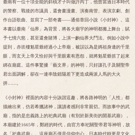
臺南有一位十項全能的斜槓才子叫做許丙丁，他曾當過日本時代
的警察、戰後的市議員，還會畫漫畫、演奏南管、表演京劇、創
作台語歌曲、並寫了一部奇書——通俗章回小說《小封神》。這
本書以臺南「仙界」為背景，將各大廟宇的神明都搬上舞台，賦
予七情六慾，甚至還會賭博，上演一齣仙界大鬥法。例如小說中
提到，赤崁樓魁星爺經過小上帝廟，被誤以為是媽祖身邊的千里
眼，而玄天上帝又恰好與千里眼素有恩怨，就將魁星爺抓了起來
綁在廟庭。這件事驚擾「藝文界」的神明，只好讓孔子及關聖帝
君出面調解，卻在一連串陰錯陽差下更造成兩派人馬的大火
拼……。
《小封神》裡面的內容十分詼諧逗趣，將各路神明的「人性」都
描繪出來，仿若希臘諸神，讓讀者感到非常親切。而故事中的武
廟，指的是忠義路上的祀典武廟（有別於新美街的開基武廟），
本廟建於1665年，鄭經的時代，由官方奉祀關聖帝君等神明，故
名「祀典武廟」。這座廟不僅是信仰中心，日本時代時更是文化