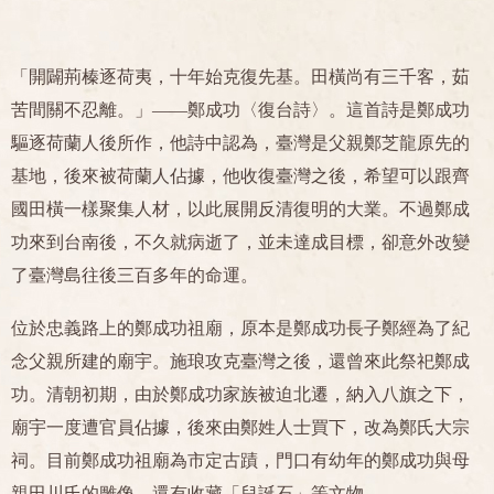
「開闢荊榛逐荷夷，十年始克復先基。田橫尚有三千客，茹
苦間關不忍離。」——鄭成功〈復台詩〉。這首詩是鄭成功
驅逐荷蘭人後所作，他詩中認為，臺灣是父親鄭芝龍原先的
基地，後來被荷蘭人佔據，他收復臺灣之後，希望可以跟齊
國田橫一樣聚集人材，以此展開反清復明的大業。不過鄭成
功來到台南後，不久就病逝了，並未達成目標，卻意外改變
了臺灣島往後三百多年的命運。
位於忠義路上的鄭成功祖廟，原本是鄭成功長子鄭經為了紀
念父親所建的廟宇。施琅攻克臺灣之後，還曾來此祭祀鄭成
功。清朝初期，由於鄭成功家族被迫北遷，納入八旗之下，
廟宇一度遭官員佔據，後來由鄭姓人士買下，改為鄭氏大宗
祠。目前鄭成功祖廟為市定古蹟，門口有幼年的鄭成功與母
親田川氏的雕像，還有收藏「兒誕石」等文物。