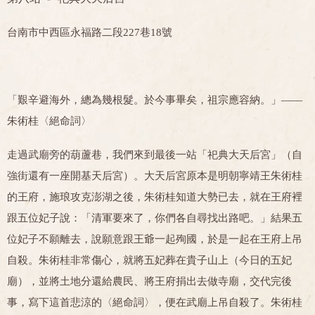
台南市中西區永福路二段227巷18號
「艱辛避海外，總為幾根髮。於今事畢矣，祖宗應容納。」——
朱術桂〈絕命詞〉
走過武廟旁的葫蘆巷，我們來到最後一站「祀典大天后宮」（自
強街還有一座開基天后宮）。大天后宮原本是明朝寧靖王朱術桂
的王府，施琅攻克澎湖之後，朱術桂知道大勢已去，就在王府裡
跟五位妃子說：「清軍要來了，你們各自尋找出路吧。」結果五
位妃子不願離去，說願意跟王爺一起殉國，於是一起在王府上吊
自殺。朱術桂非常傷心，就將五妃葬在貴子山上（今日的五妃
廟），並將土地分還給農民、將王府捐出去做寺廟，交代完後
事，寫下這首悲涼的〈絕命詞〉，便在武廟上吊自殺了。朱術桂