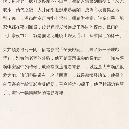
代，這裡是一處可以停船的小口岸，荷蘭人還會划船從安平來此
取水。清代之後，大井頭附近越來越熱鬧，成為商販雲集之地，
到了晚上，沿街的商店會掛上燈籠，繼續做生意。許多水手、船
家也都在夜間卸貨，於是這裡就發展成了熱鬧的夜市。章甫的
〈井亭夜市〉，就是描述此地晚上燈火通明、熙來攘往的樣子。
大井頭旁邊有一間二輪電影院「全美戲院」（舊名第一全成戲
院），別看他老舊的外觀，他可是臺灣電影的勝地之一。知名導
演李安國中的時候，就經常來這裡看電影，可以說是大導演的啟
蒙之地。這間戲院還有一名「國寶」，就是顏振發繪師，他是全
台僅存的手繪電影看板師傅，至今將近70歲了，他仍持續透過雙
手，畫出一幅幅鮮艷的電影海報。