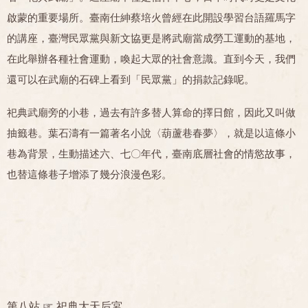
啟蒙的重要場所。臺南仕紳蔡培火曾經在此開設學習台語羅馬字
的講座，臺灣民眾黨與新文協更是將武廟當成勞工運動的基地，
在此舉辦各種社會運動，喚起大眾的社會意識。直到今天，我們
還可以在武廟的石碑上看到「民眾黨」的捐款記錄呢。
祀典武廟旁的小巷，過去有許多替人算命的擇日館，因此又叫做
抽籤巷。葉石濤有一篇著名小說〈葫蘆巷春夢〉，就是以這條小
巷為背景，生動描述六、七〇年代，臺南底層社會的情慾故事，
也替這條巷子增添了幾分浪漫色彩。
第八站 ☞
祀典大天后宮