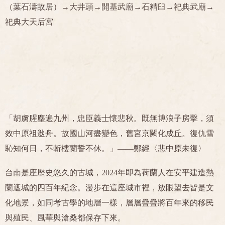
（葉石濤故居）→大井頭→開基武廟→石精臼→祀典武廟→
祀典大天后宮
「胡虜腥塵遍九州，忠臣義士懷悲秋。既無博浪子房擊，須
效中原祖逖舟。故國山河盡變色，舊宮京闕化成丘。復仇雪
恥知何日，不斬樓蘭誓不休。」——鄭經〈悲中原未復〉
台南是座歷史悠久的古城，2024年即為荷蘭人在安平建造熱
蘭遮城的四百年紀念。漫步在這座城市裡，放眼望去皆是文
化地景，如同考古學的地層一樣，層層疊疊將百年來的移民
與殖民、風華與滄桑都保存下來。