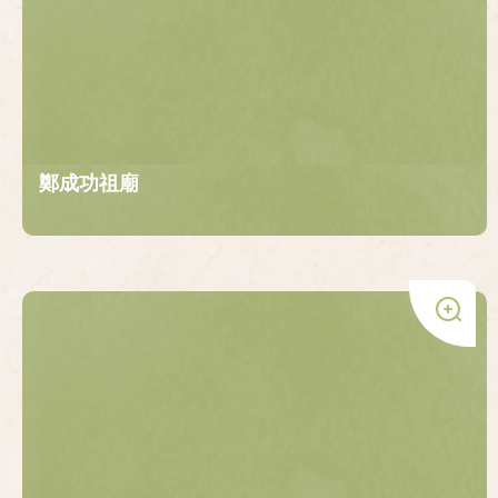
鄭成功祖廟