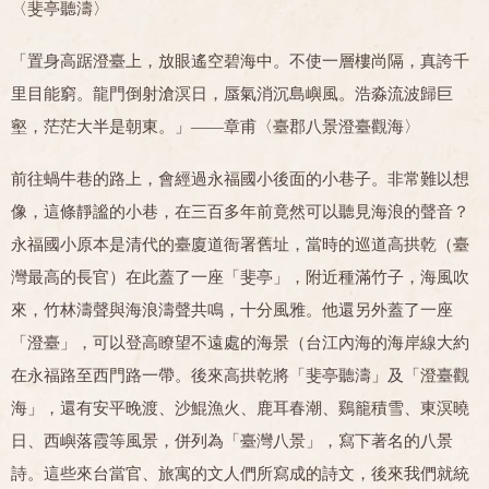
〈斐亭聽濤〉
「置身高踞澄臺上，放眼遙空碧海中。不使一層樓尚隔，真誇千
里目能窮。龍門倒射滄溟日，蜃氣消沉島嶼風。浩淼流波歸巨
壑，茫茫大半是朝東。」——章甫〈臺郡八景澄臺觀海〉
前往蝸牛巷的路上，會經過永福國小後面的小巷子。非常難以想
像，這條靜謐的小巷，在三百多年前竟然可以聽見海浪的聲音？
永福國小原本是清代的臺廈道衙署舊址，當時的巡道高拱乾（臺
灣最高的長官）在此蓋了一座「斐亭」，附近種滿竹子，海風吹
來，竹林濤聲與海浪濤聲共鳴，十分風雅。他還另外蓋了一座
「澄臺」，可以登高瞭望不遠處的海景（台江內海的海岸線大約
在永福路至西門路一帶。後來高拱乾將「斐亭聽濤」及「澄臺觀
海」，還有安平晚渡、沙鯤漁火、鹿耳春潮、鷄籠積雪、東溟曉
日、西嶼落霞等風景，併列為「臺灣八景」，寫下著名的八景
詩。這些來台當官、旅寓的文人們所寫成的詩文，後來我們就統