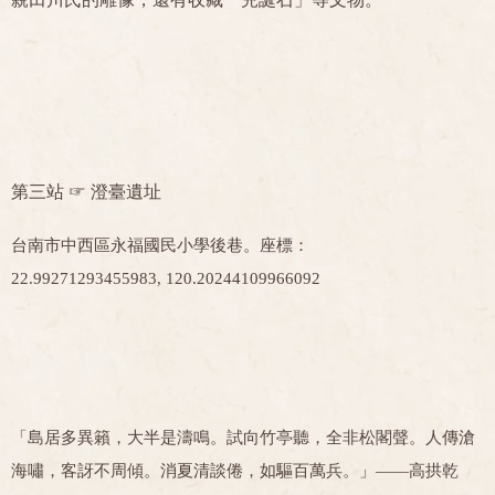
第三站 ☞
澄臺遺址
台南市中西區永福國民小學後巷。座標：
22.99271293455983, 120.20244109966092
「島居多異籟，大半是濤鳴。試向竹亭聽，全非松閣聲。人傳滄
海嘯，客訝不周傾。消夏清談倦，如驅百萬兵。」——高拱乾