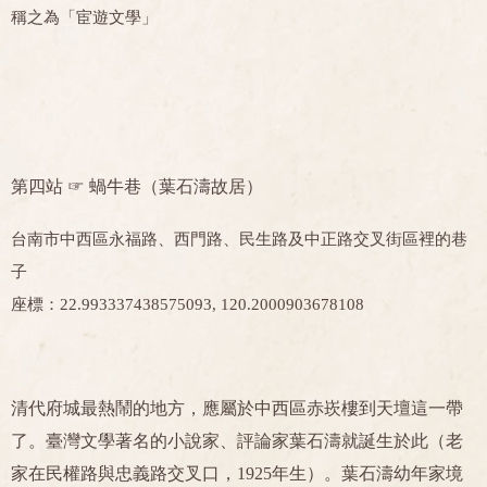
稱之為「宦遊文學」
第四站 ☞
蝸牛巷（葉石濤故居）
台南市中西區永福路、西門路、民生路及中正路交叉街區裡的巷
子
座標：22.993337438575093, 120.2000903678108
清代府城最熱鬧的地方，應屬於中西區赤崁樓到天壇這一帶
了。臺灣文學著名的小說家、評論家葉石濤就誕生於此（老
家在民權路與忠義路交叉口，1925年生）。葉石濤幼年家境