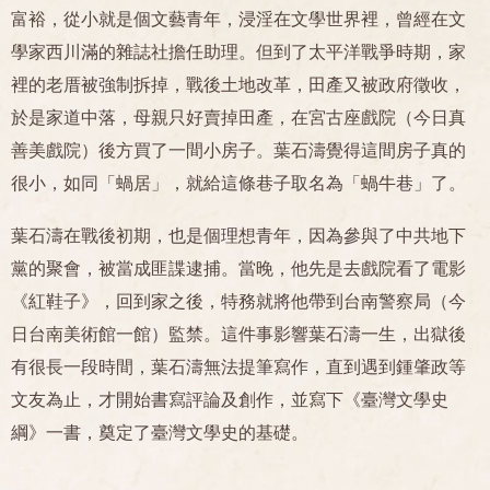
富裕，從小就是個文藝青年，浸淫在文學世界裡，曾經在文
學家西川滿的雜誌社擔任助理。但到了太平洋戰爭時期，家
裡的老厝被強制拆掉，戰後土地改革，田產又被政府徵收，
於是家道中落，母親只好賣掉田產，在宮古座戲院（今日真
善美戲院）後方買了一間小房子。葉石濤覺得這間房子真的
很小，如同「蝸居」，就給這條巷子取名為「蝸牛巷」了。
葉石濤在戰後初期，也是個理想青年，因為參與了中共地下
黨的聚會，被當成匪諜逮捕。當晚，他先是去戲院看了電影
《紅鞋子》，回到家之後，特務就將他帶到台南警察局（今
日台南美術館一館）監禁。這件事影響葉石濤一生，出獄後
有很長一段時間，葉石濤無法提筆寫作，直到遇到鍾肇政等
文友為止，才開始書寫評論及創作，並寫下《臺灣文學史
綱》一書，奠定了臺灣文學史的基礎。