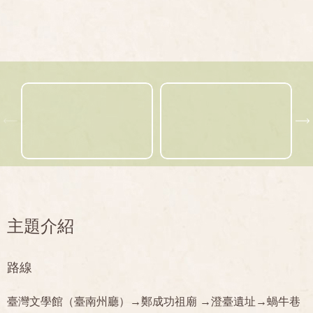
主題介紹
路線
臺灣文學館（臺南州廳）→鄭成功祖廟 →澄臺遺址→蝸牛巷