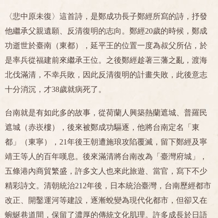
〈悲中原未復〉這首詩，是鄭成功長子鄭經所寫的詩，抒發
他繼承父親遺願、反清復明的志向。鄭經20歲的時候，鄭成
功逝世於臺南（東都），延平王的位置一度為叔父所佔，於
是率兵從福建前來繼承王位。之後鄭經趁著三藩之亂，渡海
北伐滿清，不幸兵敗，因此反清復明的計畫失敗，此後意志
十分消沉，才38歲就病死了。
台南就是有如此多的故事，從荷蘭人興築熱蘭遮城、普羅民
遮城（赤崁樓），後來被鄭成功驅逐，他將台南定名「東
都」（東寧），21年後王朝遭施琅攻陷覆滅，留下鄭經及寧
靖王等人的百年嘆息。後來滿清將台南改為「臺灣府城」，
五條港內商貿繁盛，許多文人也來此旅遊、當官，寫下不少
精彩詩文。清朝統治212年後，日本統治臺灣，台南歷經都市
改正、開鑿運河等建設，逐漸蛻變為現代化都市，但卻又在
蜿蜒巷道間，保留了濃厚的傳統文化肌理。許多成長於日語