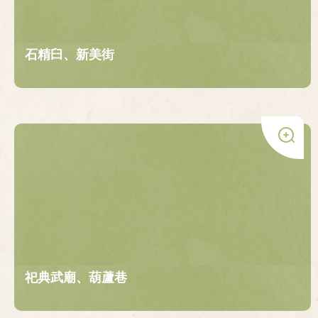
石精臼、新美街
祀典武廟、葫蘆巷